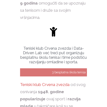
9 godina
omogućiti da se upoznaju
sa tenisom i druže sa svojim
vršnjacima.
Teniski klub Crvena zvezda i Data-
Driven Lab već treći put organizuju
besplatnu školu tenisa i time podstiču
razvijanju omladine i sporta.
3
‎ besplatna škola tenisa
Teniski klub Crvena zvezda
od svog
osnivanja
1948. godine
popularizuje
ovaj sport i
razvija
mlade
u takmičare koji su se