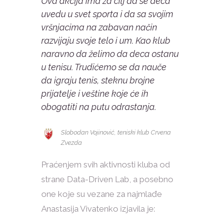
Ova akcija ima za cilj da se deca
uvedu u svet sporta i da sa svojim
vršnjacima na zabavan način
razvijaju svoje telo i um. Kao klub
naravno da želimo da deca ostanu
u tenisu. Trudićemo se da nauče
da igraju tenis, steknu brojne
prijatelje i veštine koje će ih
obogatiti na putu odrastanja.
Slobodan Vojinović, teniski klub Crvena
Zvezda
Praćenjem svih aktivnosti kluba od
strane Data-Driven Lab, a posebno
one koje su vezane za najmlađe
Anastasija Vivatenko izjavila je: