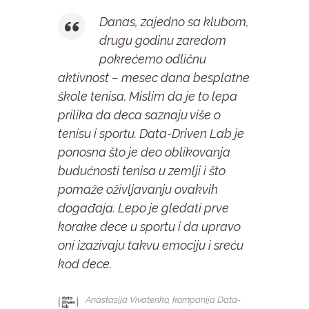
Danas, zajedno sa klubom,
drugu godinu zaredom
pokrećemo odličnu
aktivnost – mesec dana besplatne
škole tenisa. Mislim da je to lepa
prilika da deca saznaju više o
tenisu i sportu. Data-Driven Lab je
ponosna što je deo oblikovanja
budućnosti tenisa u zemlji i što
pomaže oživljavanju ovakvih
događaja. Lepo je gledati prve
korake dece u sportu i da upravo
oni izazivaju takvu emociju i sreću
kod dece.
Anastasija Vivatenko, kompanija Data-