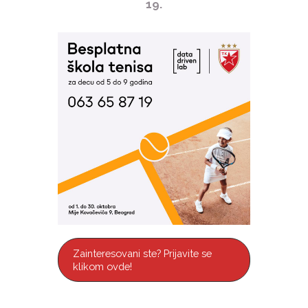
19.
Zainteresovani ste? Prijavite se
klikom ovde!