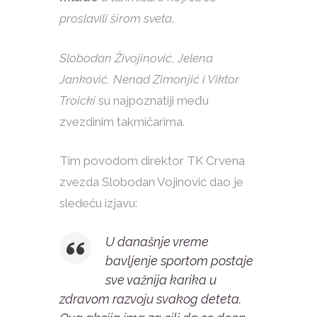
proslavili širom sveta
.
Slobodan Živojinović, Jelena
Janković, Nenad Zimonjić i Viktor
Troicki
su najpoznatiji među
zvezdinim takmičarima.
Tim povodom direktor TK Crvena
zvezda Slobodan Vojinović dao je
sledeću izjavu:
U današnje vreme
bavljenje sportom postaje
sve važnija karika u
zdravom razvoju svakog deteta.