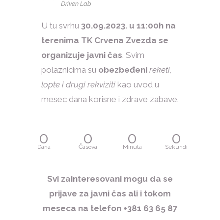
Driven Lab
U tu svrhu
30.09.2023. u 11:00h na
terenima TK Crvena Zvezda se
organizuje javni čas
. Svim
polaznicima su
obezbeđeni
reketi,
lopte i drugi rekviziti
kao uvod u
mesec dana korisne i zdrave zabave.
0
0
0
0
Dana
Časova
Minuta
Sekundi
Svi zainteresovani mogu da se
prijave za javni čas ali i tokom
meseca na telefon +381 63 65 87