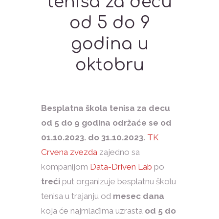
tenisa za decu
od 5 do 9
godina u
oktobru
Besplatna škola tenisa za decu
od 5 do 9 godina održaće se od
01.10.2023. do 31.10.2023.
TK
Crvena zvezda
zajedno sa
kompanijom
Data-Driven Lab
po
treći
put organizuje besplatnu školu
tenisa u trajanju od
mesec dana
koja će najmlađima uzrasta
od 5 do